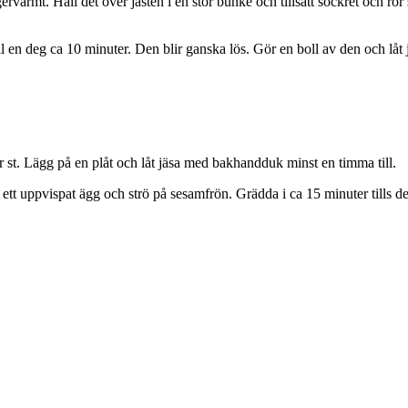
ervarmt. Häll det över jästen i en stor bunke och tillsätt sockret och rör 
l en deg ca 10 minuter. Den blir ganska lös. Gör en boll av den och låt j
 st. Lägg på en plåt och låt jäsa med bakhandduk minst en timma till.
tt uppvispat ägg och strö på sesamfrön. Grädda i ca 15 minuter tills de 