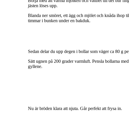
Börja med att värma mjölken och vattnet till det blir fing
jästen löses upp.
Blanda ner smöret, ett ägg och mjölet och knåda ihop til
timmar i bunken under en bakduk.
Sedan delar du upp degen i bollar som väger ca 80 g per
Sätt ugnen på 200 grader varmluft. Pensla bollarna med e
gyllene.
Nu är bröden klara att njuta. Går perfekt att frysa in.