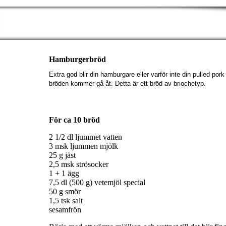
Hamburgerbröd
Extra god blir din hamburgare eller varför inte din pulled p
bröden kommer gå åt. Detta är ett bröd av briochetyp.
För ca 10 bröd
2 1/2 dl ljummet vatten
3 msk ljummen mjölk
25 g jäst
2,5 msk strösocker
1 + 1 ägg
7,5 dl (500 g) vetemjöl special
50 g smör
1,5 tsk salt
sesamfrön