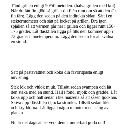
Tänd grillen enligt 50/50 metoden. (halva grillen med kol)
När du fått fin glöd så grillar du filén runt om så att den får
fin färg. Lägg den sedan på den indirekta sidan. Sätt i en
stektermometer och sätt på locket på grillen. Dra igen
spjällen så att värmen går ner i grillen och ligger runt 150-
175 grader. Låt fläskfilén ligga på tills den kommer upp i
72 grader i innetemperatur. Lägg den sedan för att svalna
en stund.
Sätt på pastavattnet och koka din favoritpasta enligt
anvisning.
Stek lök och vitlök mjuk. Tillsätt sedan svampen och låt
den steka med en stund. Häll i fond, mjölk och grädde. Låt
koka upp och häll sedan i lite maizena så att såsen tjocknar.
Skiva upp fläskfilén i tjocka strimlor. Tillsätt sedan filén
och kryddorna. Låt ligga i några minuter men stäng av
plattan.
Nu är det dags att servera denna underbart goda rätt!