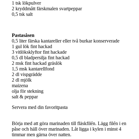
1 tsk lökpulver
2 kryddmått färskmalen svartpeppar
0,5 tsk salt
Pastasåsen
0,5 liter färska kantareller eller två burkar konserverade
1 gul lök fint hackad
3 vitlöksklyftor fint hackade
0,5 dl bladpersilja fint hackad
2 msk fint hackad gräslök
1,5 msk kantarellfond
2 dl vispgrädde
2 dl mjölk
maizena
olja för stekning
salt & peppar
Servera med din favoritpasta
Börja med att göra marinaden till fläskfilén. Lägg filén i en
påse och häll över marinaden. Låt ligga i kylen i minst 4
timmar men gärna över natten.