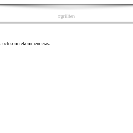
#grillfen
vas och som rekommenderas.